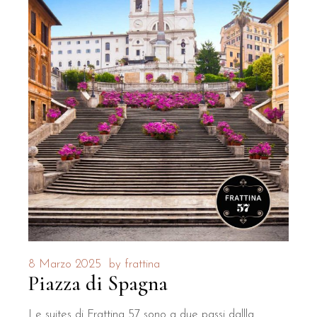
8 Marzo 2025
by
frattina
Piazza di Spagna
Le suites di Frattina 57 sono a due passi dallla