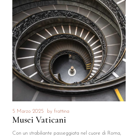
5 Marzo 2025
by
frattina
Musei Vaticani
Con un strabiliante passeggiata nel cuore di Roma,