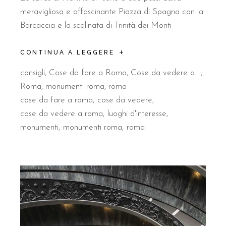
meravigliosa e affascinante Piazza di Spagna con la
Barcaccia e la scalinata di Trinità dei Monti
CONTINUA A LEGGERE
consigli
,
Cose da fare a Roma
,
Cose da vedere a
Roma
,
monumenti roma
,
roma
cose da fare a roma
cose da vedere
cose da vedere a roma
luoghi d'interesse
monumenti
monumenti roma
roma