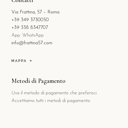
Contatti
Via Frattina, 57 – Roma
+39 349 3730050
+39 338 8347707
App: WhatsApp
info@frattina57.com
MAPPA
Metodi di Pagamento
Usa il metodo di pagamento che preferisci.
Accettiamo tutti i metodi di pagamento.