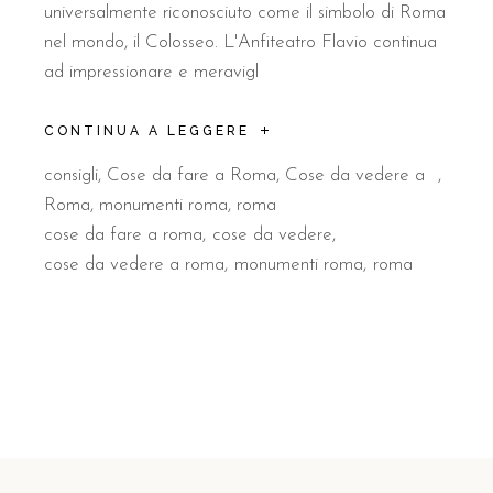
universalmente riconosciuto come il simbolo di Roma
nel mondo, il Colosseo. L'Anfiteatro Flavio continua
ad impressionare e meravigl
CONTINUA A LEGGERE
consigli
,
Cose da fare a Roma
,
Cose da vedere a
Roma
,
monumenti roma
,
roma
cose da fare a roma
cose da vedere
cose da vedere a roma
monumenti roma
roma