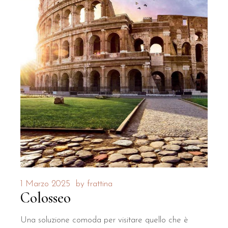
1 Marzo 2025
by
frattina
Colosseo
Una soluzione comoda per visitare quello che è