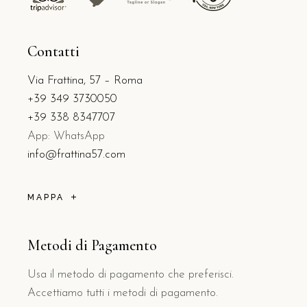
Contatti
Via Frattina, 57 – Roma
+39 349 3730050
+39 338 8347707
App: WhatsApp
info@frattina57.com
MAPPA
Metodi di Pagamento
Usa il metodo di pagamento che preferisci.
Accettiamo tutti i metodi di pagamento.