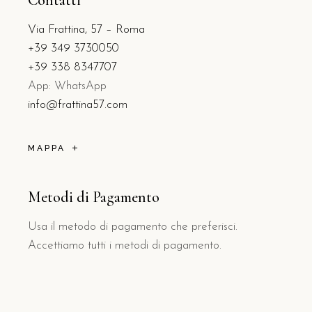
Contatti
Via Frattina, 57 – Roma
+39 349 3730050
+39 338 8347707
App: WhatsApp
info@frattina57.com
MAPPA
Metodi di Pagamento
Usa il metodo di pagamento che preferisci.
Accettiamo tutti i metodi di pagamento.