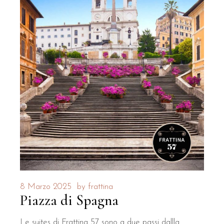
8 Marzo 2025
by
frattina
Piazza di Spagna
Le suites di Frattina 57 sono a due passi dallla