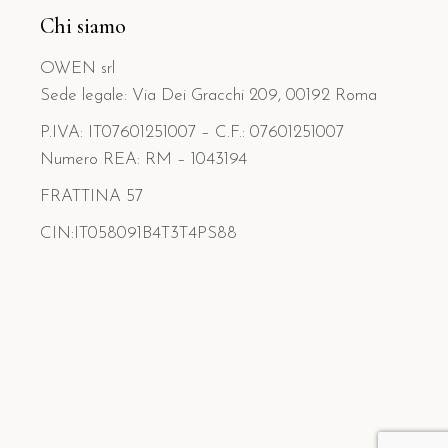
Chi siamo
OWEN srl
Sede legale: Via Dei Gracchi 209, 00192 Roma
P.IVA: IT07601251007 – C.F.: 07601251007
Numero REA: RM – 1043194
FRATTINA 57
CIN:IT058091B4T3T4PS88