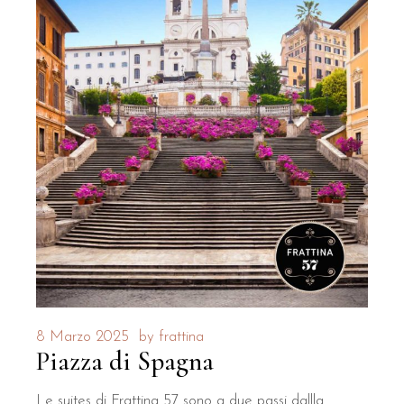
8 Marzo 2025
by
frattina
Piazza di Spagna
Le suites di Frattina 57 sono a due passi dallla