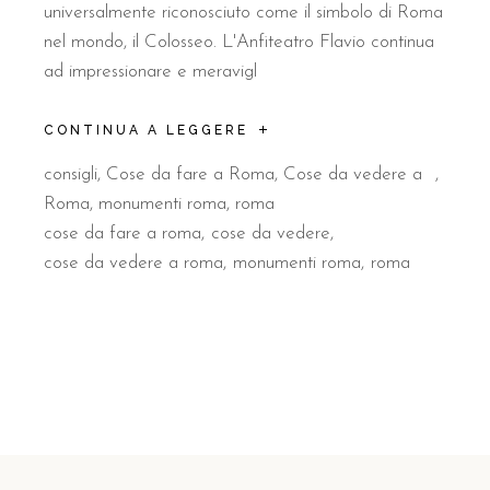
universalmente riconosciuto come il simbolo di Roma
nel mondo, il Colosseo. L'Anfiteatro Flavio continua
ad impressionare e meravigl
CONTINUA A LEGGERE
consigli
,
Cose da fare a Roma
,
Cose da vedere a
Roma
,
monumenti roma
,
roma
cose da fare a roma
cose da vedere
cose da vedere a roma
monumenti roma
roma